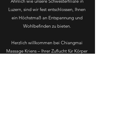
Ähnlich wie unsere Schwesterfiliale in
Luzern, sind wir fest entschlossen, Ihnen
ein Höchstmaß an Entspannung und
Wohlbefinden zu bieten.
Herzlich willkommen bei Chiangmai
Massage Kriens – Ihrer Zuflucht für Körper
und Geist. Gratis Parkplätze sind vor dem
Massagestudio vorhanden. Wir freuen uns
auf Ihren Besuch!
Chiangmai Massage Kriens
chiangmaimassage.kriens@gmail.com