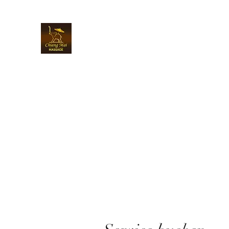
Chiangmai Massage Kriens
Über uns
Wellnessmassage buchen
Krankenkassen-