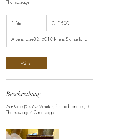
Thaimassage.
500
Schweizer
1 Std.
1
CHF 500
Franken
S
t
Alpenstrasse32, 6010 Kriens,Switzerland
d
Weiter
Beschreibung
5er-Karte (5 x 60 Minuten) für Traditionelle (tr.)
Thaimassage/ Ölmassage