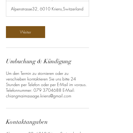
t
Alpenstrasse32, 6010 Kriens,Switzerland
d
3
0
M
Weiter
i
n
.
Umbuchung & Kündigung
Um den Termin zu stornieren oder zu
verschieben kontaktieren Sie uns bitte 24
Stunden per Telefon oder per E-Mail im voraus.
Telefonnummer: 079 3704688 E-Mail:
chiangmaimassage.kriens@gmail.com
Kontaktangaben