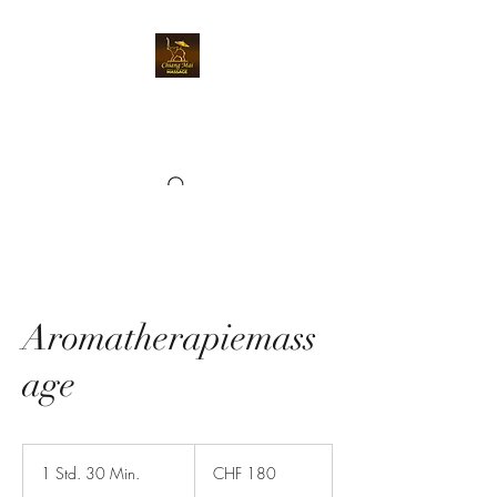
Chiangmai Massage
Kriens
Aromatherapiemass
age
180
Schweizer
1 Std. 30 Min.
1
CHF 180
Franken
S