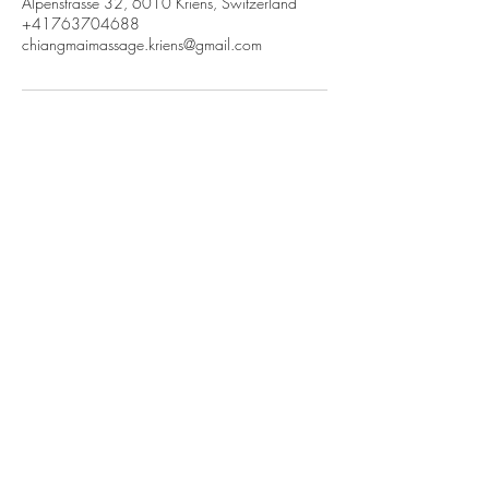
Alpenstrasse 32, 6010 Kriens, Switzerland
+41763704688
chiangmaimassage.kriens@gmail.com
Chiangmai Massage Kriens
chiangmaimassage.kriens@gmail.com
Tel :
+41 76 370 46 88
Alpenstrasse 32, 6010 Kriens
Unsere Preise sind inklusive 8.1% MwSt.