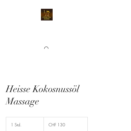
Chiangmai Massage
Kriens
Heisse Kokosnussöl
Massage
130
Schweizer
1 Std.
1
CHF 130
Franken
S