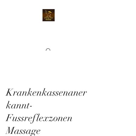
Chiangmai Massage
Kriens
Krankenkassenaner
kannt-
Fussreflexzonen
Massage