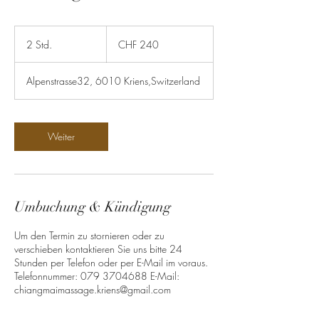
240
Schweizer
2 Std.
2
CHF 240
Franken
S
t
Alpenstrasse32, 6010 Kriens,Switzerland
d
.
Weiter
Umbuchung & Kündigung
Um den Termin zu stornieren oder zu
verschieben kontaktieren Sie uns bitte 24
Stunden per Telefon oder per E-Mail im voraus.
Telefonnummer: 079 3704688 E-Mail:
chiangmaimassage.kriens@gmail.com