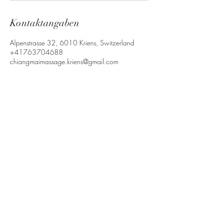
Kontaktangaben
Alpenstrasse 32, 6010 Kriens, Switzerland
+41763704688
chiangmaimassage.kriens@gmail.com
Chiangmai Massage Kriens
chiangmaimassage.kriens@gmail.com
Tel :
+41 76 370 46 88