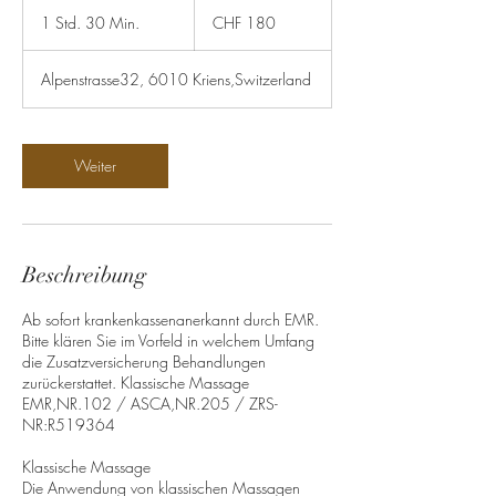
180
Schweizer
1 Std. 30 Min.
1
CHF 180
Franken
S
t
Alpenstrasse32, 6010 Kriens,Switzerland
d
3
0
M
Weiter
i
n
.
Beschreibung
Ab sofort krankenkassenanerkannt durch EMR.
Bitte klären Sie im Vorfeld in welchem Umfang
die Zusatzversicherung Behandlungen
zurückerstattet. Klassische Massage
EMR,NR.102 / ASCA,NR.205 / ZRS-
NR:R519364
Klassische Massage
Die Anwendung von klassischen Massagen