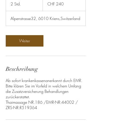
Schweizer
2 Std.
2
CHF 240
Franken
S
t
Alpenstrasse32, 6010 Kriens,Switzerland
d
.
Weiter
Beschreibung
Ab sofort krankenkassenanerkannt durch EMR.
Bitte klären Sie im Vorfeld in welchem Umfang
die Zusatzversicherung Behandlungen
zurückerstattet.
Thaimassage NR.186 /EMR-NR:44002 /
ZRS-NR:R519364