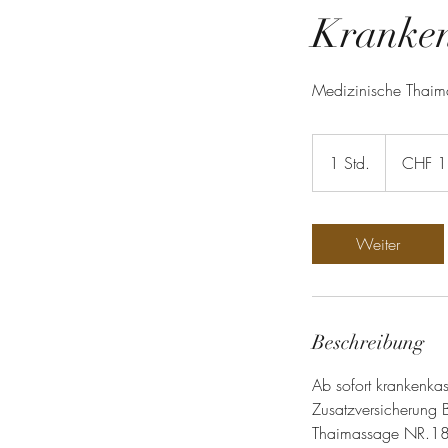
Kranken
Medizinische Thaim
130
Schweizer
1 Std.
1
CHF 
Franken
S
t
d
Weiter
Beschreibung
Ab sofort krankenka
Zusatzversicherung B
Thaimassage NR.1