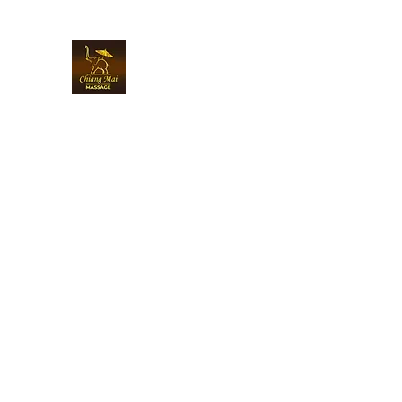
Chiangmai Massage Kriens
Über uns
Wellnessmassage buchen
Krankenkassen-