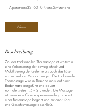
t
Alpenstrasse32, 6010 Kriens,Switzerland
d
.
Weiter
Beschreibung
Ziel der traditionellen Thaimassage ist weiterhin
eine Verbesserung der Beweglichkeit und
Mobilisierung der Gelenke als auch das Lösen
von muskulären Verspannungen. Die traditionelle
Thaimassage wird in Thailand meist auf einer
Bodenmatte ausgeführt und dauert
normalerweise 1,5 – 2 Stunden. Die Massage
ist immer eine Ganzkörperanwendung, die mit
einer Fussmassage beginnt und mit einer Kopf-
und Gesichtsmassage abschließt.