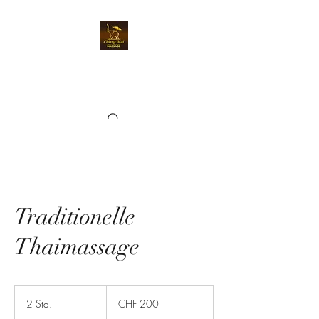
Chiangmai Massage
Kriens
Traditionelle
Thaimassage
200
Schweizer
2 Std.
2
CHF 200
Franken
S