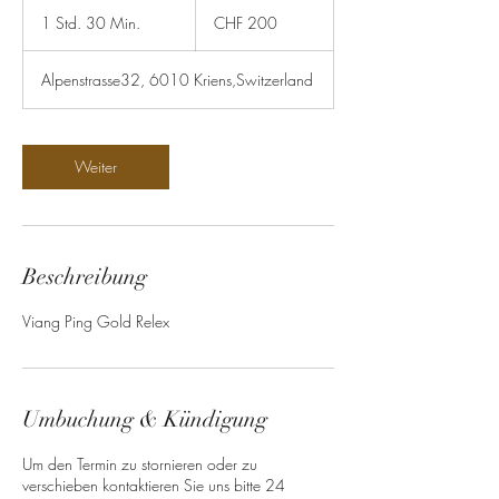
200
Schweizer
1 Std. 30 Min.
1
CHF 200
Franken
S
t
Alpenstrasse32, 6010 Kriens,Switzerland
d
3
0
M
Weiter
i
n
.
Beschreibung
Viang Ping Gold Relex
Umbuchung & Kündigung
Um den Termin zu stornieren oder zu
verschieben kontaktieren Sie uns bitte 24